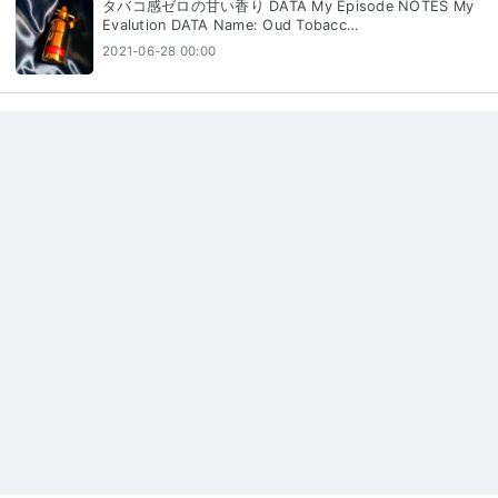
タバコ感ゼロの甘い香り DATA My Episode NOTES My
Evalution DATA Name: Oud Tobacc…
2021-06-28 00:00